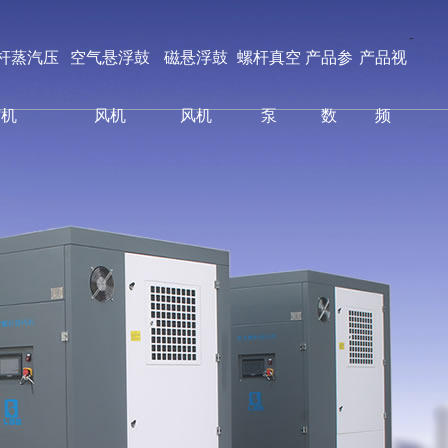
-
螺杆蒸汽压
空气悬浮鼓
磁悬浮鼓
螺杆真空
产品参
产品视
缩机
风机
风机
泵
数
频