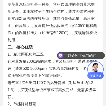
罗茨蒸汽压缩机是一种基于容积式原理的高效蒸汽增
压设备，采用双转子同步啮合结构，通过腔体容积变
化实现对蒸汽的连续压缩。其特点是低流量、高压缩
比、耐高温，可显著提升低品位蒸汽（如
105
℃饱和蒸
汽）的温度和压力（如压缩至
120
℃），实现能源梯级
利用。
二、核心优势
1、精准匹配您的工况
可以介绍下你们的产品么？
针对蒸发量
200kg/h
的需求，罗茨压缩机可通过调整转
速（通常
500-3000rpm
）实现流量精确控制，避免离心
式压缩机在低流量下的喘振问题。
进气
105
℃至出口
120
℃的温升需求（对应压比约
1.2-
1.5
），罗茨机型单级压缩即可高效完成，无需多级串
联。
2、节能降耗显著