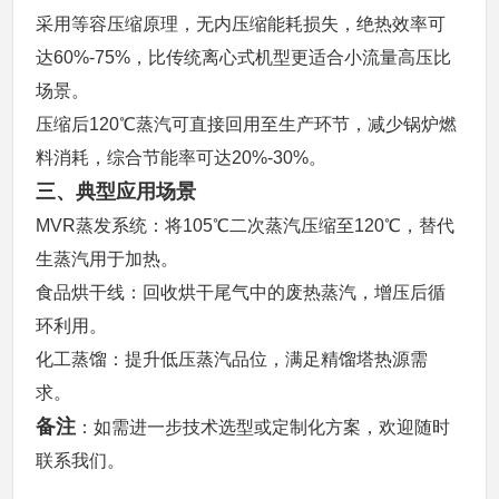
采用等容压缩原理，无内压缩能耗损失，绝热效率可
达
60%-75%
，比传统离心式机型更适合小流量高压比
场景。
压缩后
120
℃蒸汽可直接回用至生产环节，减少锅炉燃
料消耗，综合节能率可达
20%-30%
。
三、典型应用场景
MVR
蒸发系统：将
105
℃二次蒸汽压缩至
120
℃，替代
生蒸汽用于加热。
食品烘干线：回收烘干尾气中的废热蒸汽，增压后循
环利用。
化工蒸馏：提升低压蒸汽品位，满足精馏塔热源需
求。
备注
：如需进一步技术选型或定制化方案，欢迎随时
联系我们。