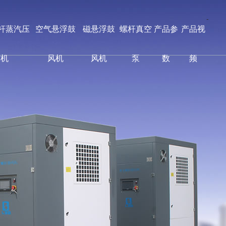
-
螺杆蒸汽压
空气悬浮鼓
磁悬浮鼓
螺杆真空
产品参
产品视
缩机
风机
风机
泵
数
频